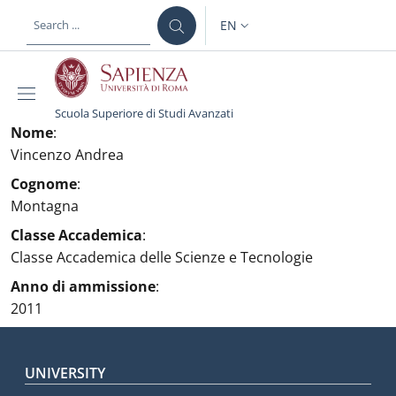
Skip to main content
Skip to footer content
EN
LANGUAGE SWITCHER: CURR
Scuola Superiore di Studi Avanzati
Nome
:
Vincenzo Andrea
Cognome
:
Montagna
Classe Accademica
:
Classe Accademica delle Scienze e Tecnologie
Anno di ammissione
:
2011
Footer menu
UNIVERSITY