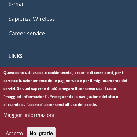
E-mail
Sapienza Wireless
Career service
LINKS
CIAO
Questo sito utilizza solo cookie tecnici, propri e di terze parti, per il
corretto funzionamento delle pagine web e per il miglioramento dei
Sapienza Store
servizi. Se vuoi saperne di più o negare il consenso usa il tasto
"maggiori informazioni". Proseguendo la navigazione del sito o
cliccando su "accetto" acconsenti all'uso dei cookie.
Maggiori informazioni
© Sapienza Università di Roma - Piazzale Aldo Moro 5,
00185 Roma - (+39) 06 49911 - C.F.: 80209930587 - P. Iva:
02133771002
Accetto
No, grazie