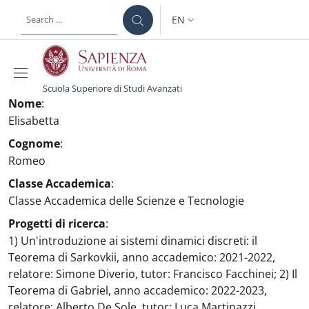
Skip to main content
Skip to footer content
EN
LANGUAGE SWITCHER: CURR
Scuola Superiore di Studi Avanzati
Nome
:
Elisabetta
Cognome
:
Romeo
Classe Accademica
:
Classe Accademica delle Scienze e Tecnologie
Progetti di ricerca
:
1) Un'introduzione ai sistemi dinamici discreti: il
Teorema di Sarkovkii, anno accademico: 2021-2022,
relatore: Simone Diverio, tutor: Francisco Facchinei; 2) Il
Teorema di Gabriel, anno accademico: 2022-2023,
relatore: Alberto De Sole, tutor: Luca Martinazzi.