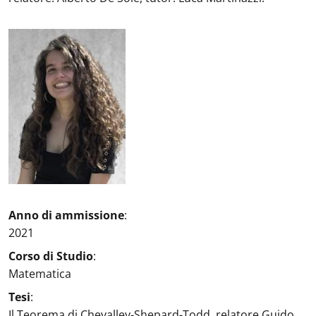
Picture
:
Anno di ammissione
:
2021
Corso di Studio
:
Matematica
Tesi
:
Il Teorema di Chevalley-Shepard-Todd, relatore Guido