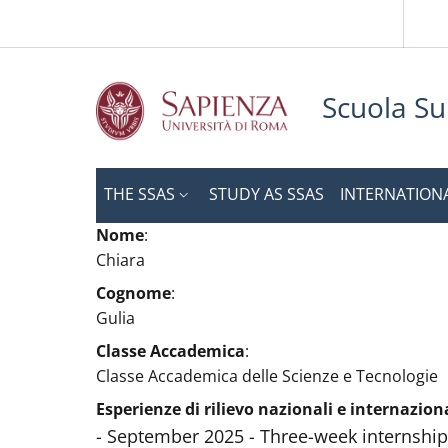
Slim to
Skip to main content
Skip to footer content
Scuola Su
THE SSAS
STUDY AS SSAS
INTERNATION
Nome
:
Chiara
Cognome
:
Gulia
Classe Accademica
:
Classe Accademica delle Scienze e Tecnologie
Esperienze di rilievo nazionali e internazion
- September 2025 - Three-week internshi