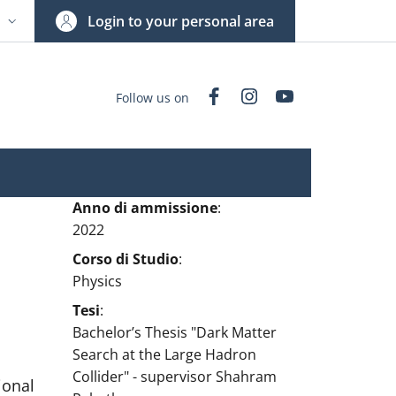
Login to your personal area
N
NGUAGE SWITCHER: CURRENT LANGUAGE
Facebook
Instagram
YouTube
Follow us on
Anno di ammissione
:
2022
Corso di Studio
:
Physics
Tesi
:
Bachelor’s Thesis "Dark Matter
Search at the Large Hadron
Collider" - supervisor Shahram
ional