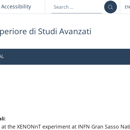
p
Accessibility
E
LA
periore di Studi Avanzati
AL
ali
:
p at the XENONnT experiment at INFN Gran Sasso Nat