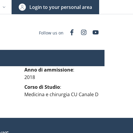
Login to your personal area
N
NGUAGE SWITCHER: CURRENT LANGUAGE
Facebook
Instagram
YouTube
Follow us on
Anno di ammissione
:
2018
Corso di Studio
:
Medicina e chirurgia CU Canale D