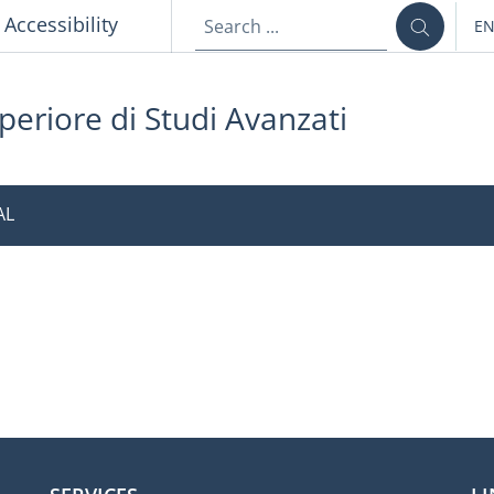
p
Accessibility
E
LA
periore di Studi Avanzati
AL