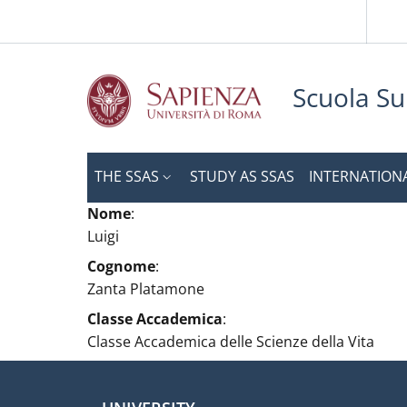
Slim to
Skip to main content
Skip to footer content
Scuola Su
THE SSAS
STUDY AS SSAS
INTERNATION
Nome
:
Luigi
Cognome
:
Zanta Platamone
Classe Accademica
:
Classe Accademica delle Scienze della Vita