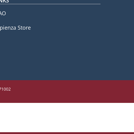
NKS
AO
pienza Store
771002