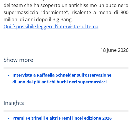
del team che ha scoperto un antichissimo
un buco nero
supermassiccio "dormiente", risalente a meno di 800
milioni di anni dopo il Big Bang
.
Qui è possibile leggere l'intervista sul tema
.
Data notizia
:
18 June 2026
Show more
Intervista a Raffaella Schneider sull’osservazione
di uno dei più antichi buchi neri supermassicci
Insights
Premi Feltrinelli e altri Premi lincei edizione 2026