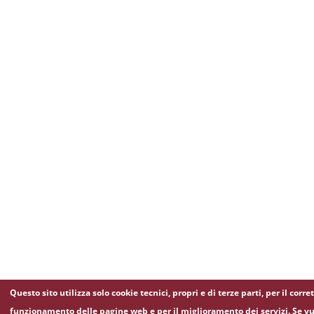
Questo sito utilizza solo cookie tecnici, propri e di terze parti, per il corre
funzionamento delle pagine web e per il miglioramento dei servizi. Se vu