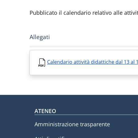
Pubblicato il calendario relativo alle att
Allegati
Calendario attività didattiche dal 13 a
Footer menu
ATENEO
Amministrazione trasparente