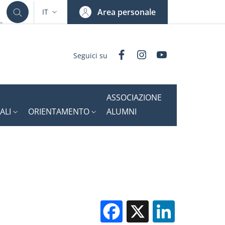
Area personale
IT
SELETTORE LINGUA: CURRENT LANGUAGE
Facebook
Instagram
YouTube
Seguici su
ASSOCIAZIONE
ALI
ORIENTAMENTO
ALUMNI
Facebook
X
Linked