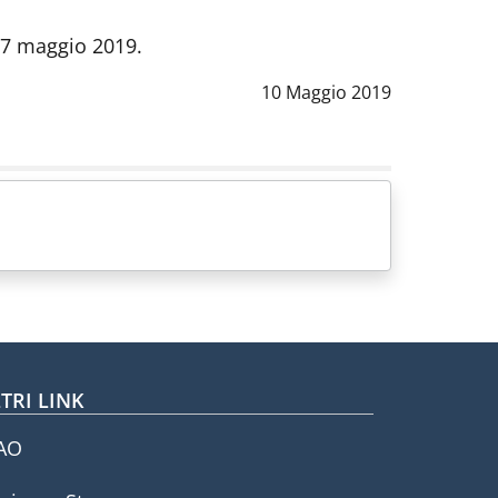
 17 maggio 2019.
Data notizia
:
10 Maggio 2019
TRI LINK
AO