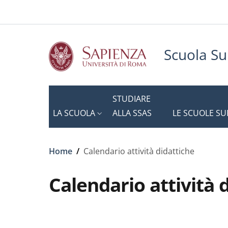
Slim to
Salta al contenuto principale
Skip to footer content
Scuola Su
STUDIARE
LA SCUOLA
ALLA SSAS
LE SCUOLE SU
Briciole di pane
Home
/
Calendario attività didattiche
Calendario attività 