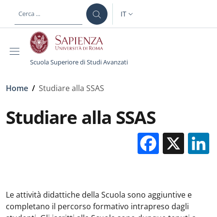
Salta al contenuto principale
Skip to footer content
IT
SELETTORE LINGUA: CURREN
Scuola Superiore di Studi Avanzati
Briciole di pane
Home
/
Studiare alla SSAS
Studiare alla SSAS
Facebo
X
Le attività didattiche della Scuola sono aggiuntive e
completano il percorso formativo intrapreso dagli