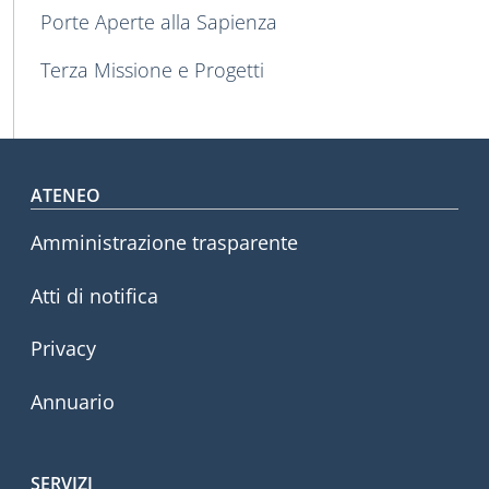
MAIN NAVIGATION
Porte Aperte alla Sapienza
Terza Missione e Progetti
Footer menu
ATENEO
Amministrazione trasparente
Atti di notifica
Privacy
Annuario
SERVIZI