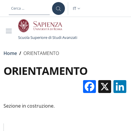
Salta al contenuto principale
Skip to footer content
IT
SELETTORE LINGUA: CURREN
Scuola Superiore di Studi Avanzati
Briciole di pane
Home
/
ORIENTAMENTO
ORIENTAMENTO
Facebo
X
Sezione in costruzione.