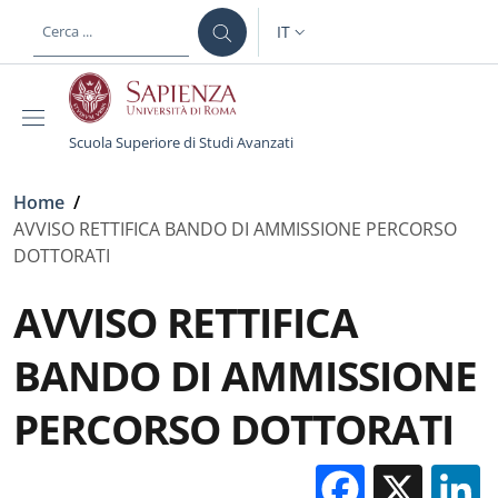
Salta al contenuto principale
Skip to footer content
IT
SELETTORE LINGUA: CURREN
Scuola Superiore di Studi Avanzati
Briciole di pane
Home
/
AVVISO RETTIFICA BANDO DI AMMISSIONE PERCORSO
DOTTORATI
AVVISO RETTIFICA
BANDO DI AMMISSIONE
PERCORSO DOTTORATI
Facebo
X