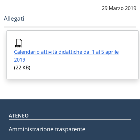
Data notizia
:
29 Marzo 2019
Allegati
Calendario attività didattiche dal 1 al 5 aprile
2019
(22 KB)
Footer menu
ATENEO
Amministrazione trasparente