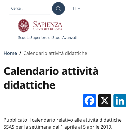
Salta al contenuto principale
Skip to footer content
IT
SELETTORE LINGUA: CURREN
Scuola Superiore di Studi Avanzati
Briciole di pane
Home
/
Calendario attività didattiche
Calendario attività
didattiche
Facebo
X
Pubblicato il calendario relativo alle attività didattiche
SSAS per la settimana dal 1 aprile al 5 aprile 2019.