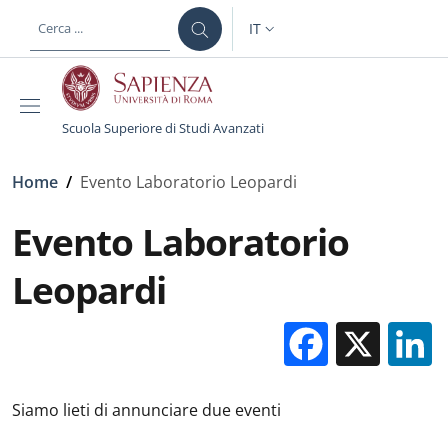
Salta al contenuto principale
Skip to footer content
IT
SELETTORE LINGUA: CURREN
Scuola Superiore di Studi Avanzati
Briciole di pane
Home
/
Evento Laboratorio Leopardi
Evento Laboratorio
Leopardi
Facebo
X
Siamo lieti di annunciare due eventi