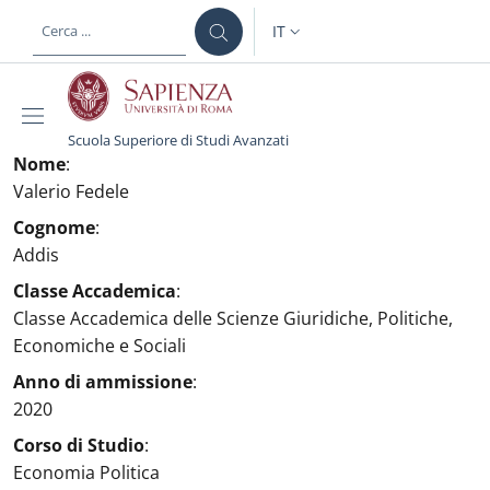
Salta al contenuto principale
Skip to footer content
IT
SELETTORE LINGUA: CURREN
Scuola Superiore di Studi Avanzati
Nome
:
Valerio Fedele
Cognome
:
Addis
Classe Accademica
:
Classe Accademica delle Scienze Giuridiche, Politiche,
Economiche e Sociali
Anno di ammissione
:
2020
Corso di Studio
:
Economia Politica