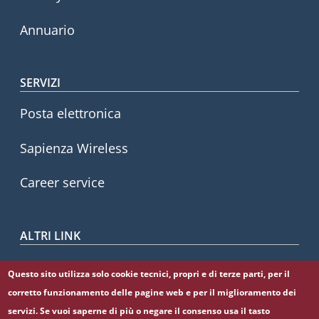
Annuario
SERVIZI
Posta elettronica
Sapienza Wireless
Career service
ALTRI LINK
CIAO
Questo sito utilizza solo cookie tecnici, propri e di terze parti, per il
corretto funzionamento delle pagine web e per il miglioramento dei
Sapienza Store
servizi. Se vuoi saperne di più o negare il consenso usa il tasto