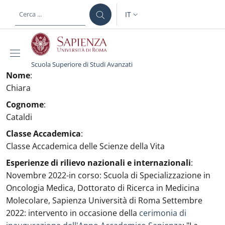
Salta al contenuto principale
Skip to footer content
IT
SELETTORE LINGUA: CURREN
Scuola Superiore di Studi Avanzati
Nome
:
Chiara
Cognome
:
Cataldi
Classe Accademica
:
Classe Accademica delle Scienze della Vita
Esperienze di rilievo nazionali e internazionali
:
Novembre 2022-in corso: Scuola di Specializzazione in
Oncologia Medica, Dottorato di Ricerca in Medicina
Molecolare, Sapienza Università di Roma Settembre
2022: intervento in occasione della
cerimonia di