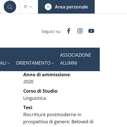
Area personale
IT
SELETTORE LINGUA: CURRENT LANGUAGE
Facebook
Instagram
YouTube
Seguici su
ASSOCIAZIONE
ALI
ORIENTAMENTO
ALUMNI
Anno di ammissione
:
2020
Corso di Studio
:
Linguistica
Tesi
:
Riscritture postmoderne in
prospettiva di genere: Beloved di