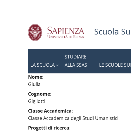
Slim to
Salta al contenuto principale
Skip to footer content
Scuola Su
STUDIARE
LA SCUOLA
ALLA SSAS
LE SCUOLE SU
Nome
:
Giulia
Cognome
:
Gigliotti
Classe Accademica
:
Classe Accademica degli Studi Umanistici
Progetti di ricerca
: