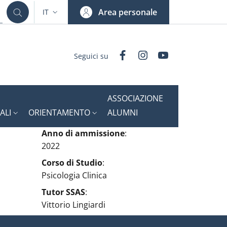
Area personale
IT
SELETTORE LINGUA: CURRENT LANGUAGE
Facebook
Instagram
YouTube
Seguici su
ASSOCIAZIONE
ALI
ORIENTAMENTO
ALUMNI
Anno di ammissione
:
2022
Corso di Studio
:
Psicologia Clinica
Tutor SSAS
:
Vittorio Lingiardi