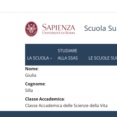
Slim to
Salta al contenuto principale
Skip to footer content
Scuola Su
STUDIARE
LA SCUOLA
ALLA SSAS
LE SCUOLE SU
Nome
:
Giulia
Cognome
:
Silla
Classe Accademica
:
Classe Accademica delle Scienze della Vita