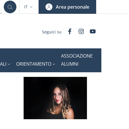
Area personale
IT
SELETTORE LINGUA: CURRENT LANGUAGE
Facebook
Instagram
YouTube
Seguici su
ASSOCIAZIONE
ALI
ORIENTAMENTO
ALUMNI
Ritratto
: