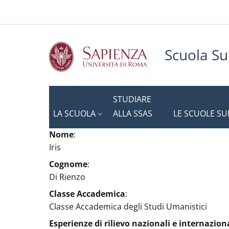
Slim to
Salta al contenuto principale
Skip to footer content
Scuola Su
STUDIARE
LA SCUOLA
ALLA SSAS
LE SCUOLE SU
Nome
:
Iris
Cognome
:
Di Rienzo
Classe Accademica
:
Classe Accademica degli Studi Umanistici
Esperienze di rilievo nazionali e internazion