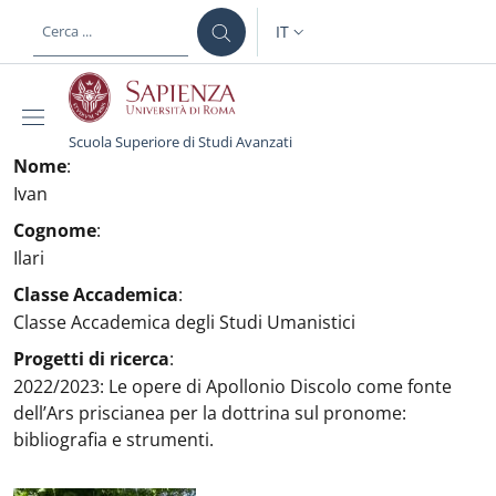
Salta al contenuto principale
Skip to footer content
IT
SELETTORE LINGUA: CURREN
Scuola Superiore di Studi Avanzati
Nome
:
Ivan
Cognome
:
Ilari
Classe Accademica
:
Classe Accademica degli Studi Umanistici
Progetti di ricerca
:
2022/2023: Le opere di Apollonio Discolo come fonte
dell’Ars priscianea per la dottrina sul pronome:
bibliografia e strumenti.