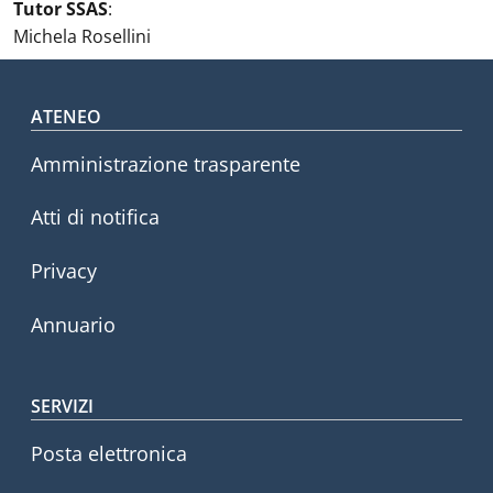
Tutor SSAS
:
Michela Rosellini
Footer menu
ATENEO
Amministrazione trasparente
Atti di notifica
Privacy
Annuario
SERVIZI
Posta elettronica