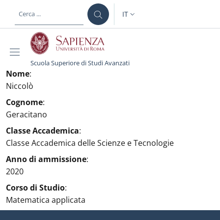
Salta al contenuto principale
Skip to footer content
IT
SELETTORE LINGUA: CURREN
Scuola Superiore di Studi Avanzati
Nome
:
Niccolò
Cognome
:
Geracitano
Classe Accademica
:
Classe Accademica delle Scienze e Tecnologie
Anno di ammissione
:
2020
Corso di Studio
:
Matematica applicata