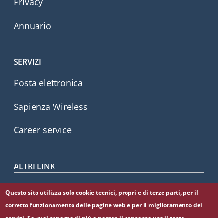
Privacy
Annuario
SERVIZI
Posta elettronica
Sapienza Wireless
Career service
ALTRI LINK
CIAO
Questo sito utilizza solo cookie tecnici, propri e di terze parti, per il
corretto funzionamento delle pagine web e per il miglioramento dei
Sapienza Store
servizi. Se vuoi saperne di più o negare il consenso usa il tasto