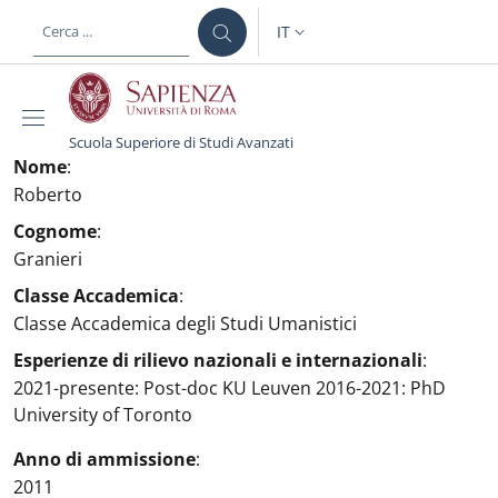
Salta al contenuto principale
Skip to footer content
IT
SELETTORE LINGUA: CURREN
Scuola Superiore di Studi Avanzati
Nome
:
Roberto
Cognome
:
Granieri
Classe Accademica
:
Classe Accademica degli Studi Umanistici
Esperienze di rilievo nazionali e internazionali
:
2021-presente: Post-doc KU Leuven 2016-2021: PhD
University of Toronto
Anno di ammissione
:
2011