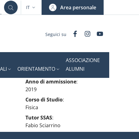
Area personale
IT
SELETTORE LINGUA: CURRENT LANGUAGE
Facebook
Instagram
YouTube
Seguici su
ASSOCIAZIONE
ALI
ORIENTAMENTO
ALUMNI
Anno di ammissione
:
2019
Corso di Studio
:
Fisica
Tutor SSAS
:
Fabio Sciarrino