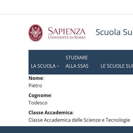
Slim to
Salta al contenuto principale
Skip to footer content
Scuola Su
STUDIARE
LA SCUOLA
ALLA SSAS
LE SCUOLE SU
Nome
:
Pietro
Cognome
:
Todesco
Classe Accademica
:
Classe Accademica delle Scienze e Tecnologie