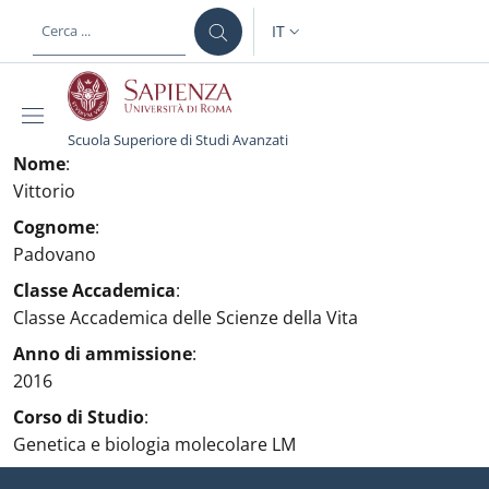
Salta al contenuto principale
Skip to footer content
IT
SELETTORE LINGUA: CURREN
Scuola Superiore di Studi Avanzati
Nome
:
Vittorio
Cognome
:
Padovano
Classe Accademica
:
Classe Accademica delle Scienze della Vita
Anno di ammissione
:
2016
Corso di Studio
:
Genetica e biologia molecolare LM