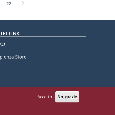
22
Ultima pagina
Pagina successiva
TRI LINK
AO
pienza Store
Accetto
No, grazie
771002