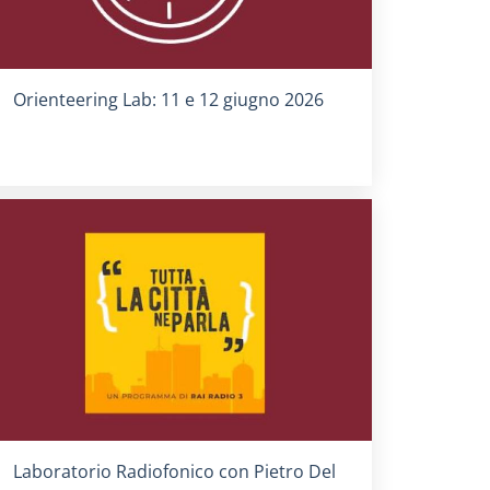
Titolo card
:
Orienteering Lab: 11 e 12 giugno 2026
Titolo card
:
Laboratorio Radiofonico con Pietro Del