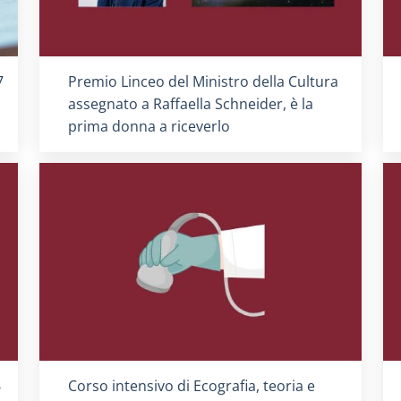
Titolo card
:
7
Premio Linceo del Ministro della Cultura
assegnato a Raffaella Schneider, è la
prima donna a riceverlo
Titolo card
:
6
Corso intensivo di Ecografia, teoria e