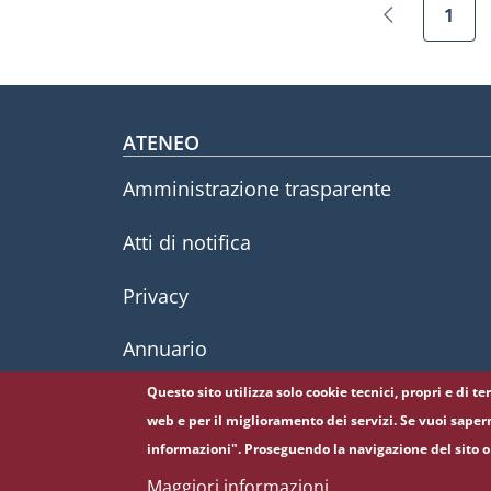
1
Pagina prec
Pagi
Footer menu
ATENEO
Amministrazione trasparente
Atti di notifica
Privacy
Annuario
Questo sito utilizza solo cookie tecnici, propri e di t
web e per il miglioramento dei servizi. Se vuoi saper
informazioni". Proseguendo la navigazione del sito o 
© Sapienza Università di Roma - Piazzale Aldo Moro 
Maggiori informazioni