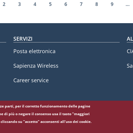
Paginazione
2
3
4
5
6
7
8
9
…
edente
na attuale
Pagina
Pagina
Pagina
Pagina
Pagina
Pagina
Pagina
Pagina
SERVIZI
AL
Posta elettronica
CI
Sapienza Wireless
Sa
Career service
erze parti, per il corretto funzionamento delle pagine
ne di più o negare il consenso usa il tasto "maggiori
cliccando su "accetto" acconsenti all'uso dei cookie.
5, 00185 Roma - (+39) 06 49911 - C.F.: 80209930587 - P. Iva: 02133