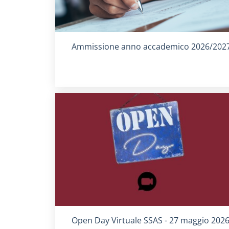
Titolo card
:
Ammissione anno accademico 2026/202
Titolo card
:
Open Day Virtuale SSAS - 27 maggio 202