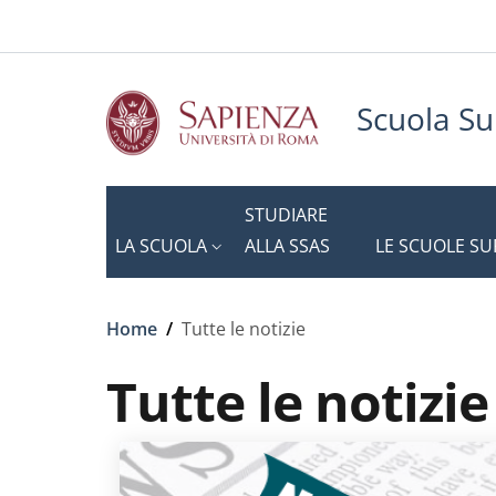
Slim to
Salta al contenuto principale
Skip to footer content
Scuola Su
STUDIARE
LA SCUOLA
ALLA SSAS
LE SCUOLE SU
Briciole di pane
Home
/
Tutte le notizie
Tutte le notizie